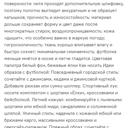
поверхности: нити проходят дополнительную шлифовку,
поэтому полотно выглядит аккуратным и не образует
катышков; прочность и износостойкость: материал
дольше сохраняет форму и цвет даже после
многократных стирок; воздухопроницаемость: кожа
«дышит», что особенно важно в жаркую погоду;
гигроскопичность: ткань хорошо впитывает влагу и
быстро сохнет; минимальная сминаемость: футболка
меньше мнётся в носке и легче гладится. Цветовая
палитра белый фон, бежевые ёлки Как носить Идеи
образов с футболкой: Повседневный городской стиль:
сочетайте с джинсами, кедами и джинсовой курткой.
Добавьте рюкзак или сумку‑шоппер. Спортивный лук:
носите комплектом с шортами «Ёлки», кроссовками и
бейсболкой. Летний кэжуал: комбинируйте с льняными
шортами или юбкой миди, сандалиями и соломенной
шляпой. Уличный стиль: наденьте с кожаной юбкой или
брюками карго, массивными кроссовками и
оверсайз‑пиджаком. Пляжный образ: сочетайте с